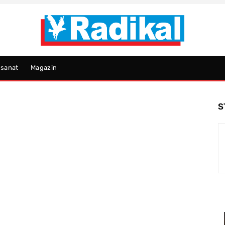
psanat
Magazin
S