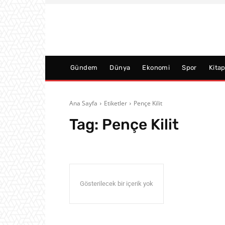
Gündem
Dünya
Ekonomi
Spor
Kita
Ana Sayfa
Etiketler
Pençe Kilit
Tag:
Pençe Kilit
Gösterilecek bir içerik yok