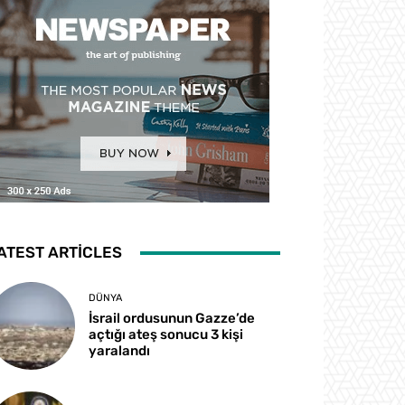
ATEST ARTICLES
DÜNYA
İsrail ordusunun Gazze’de
açtığı ateş sonucu 3 kişi
yaralandı