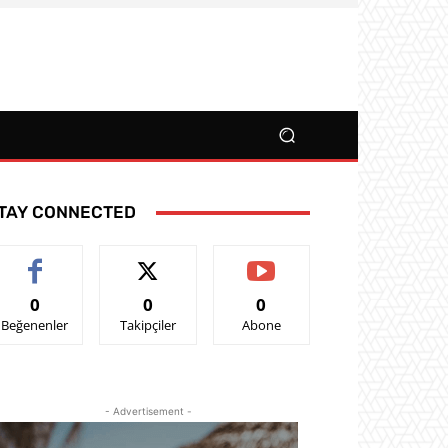
TAY CONNECTED
0
0
0
Beğenenler
Takipçiler
Abone
- Advertisement -