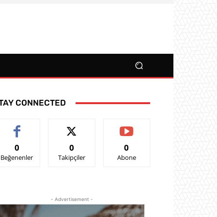
TAY CONNECTED
0
0
0
Beğenenler
Takipçiler
Abone
- Advertisement -