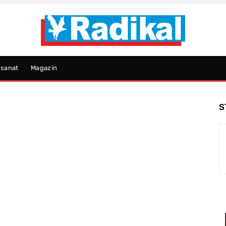
psanat
Magazin
S