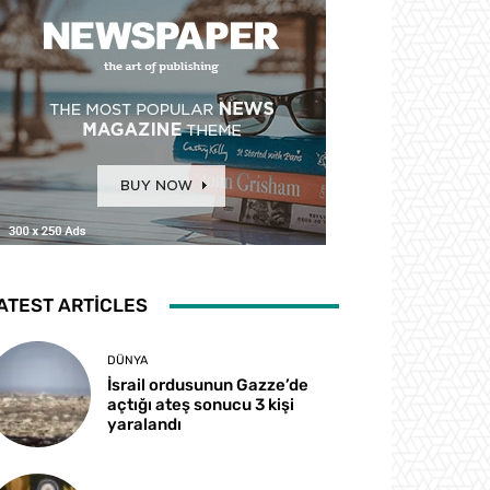
ATEST ARTICLES
DÜNYA
İsrail ordusunun Gazze’de
açtığı ateş sonucu 3 kişi
yaralandı