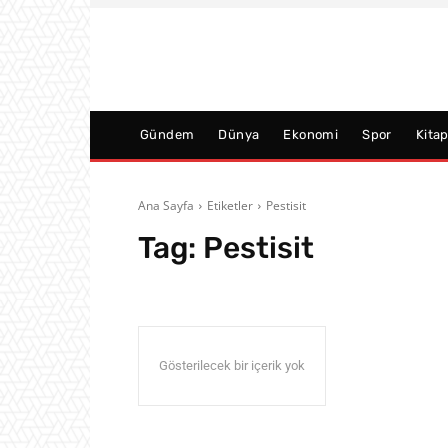
Gündem
Dünya
Ekonomi
Spor
Kita
Ana Sayfa
Etiketler
Pestisit
Tag:
Pestisit
Gösterilecek bir içerik yok