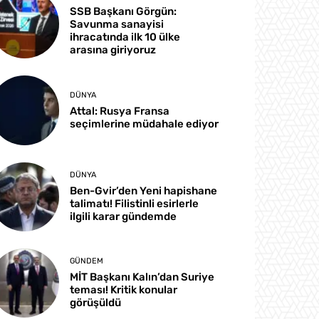
SSB Başkanı Görgün:
Savunma sanayisi
ihracatında ilk 10 ülke
arasına giriyoruz
DÜNYA
Attal: Rusya Fransa
seçimlerine müdahale ediyor
DÜNYA
Ben-Gvir’den Yeni hapishane
talimatı! Filistinli esirlerle
ilgili karar gündemde
GÜNDEM
MİT Başkanı Kalın’dan Suriye
teması! Kritik konular
görüşüldü