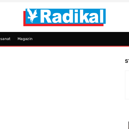
psanat
Magazin
S