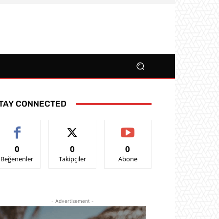
TAY CONNECTED
0
0
0
Beğenenler
Takipçiler
Abone
- Advertisement -