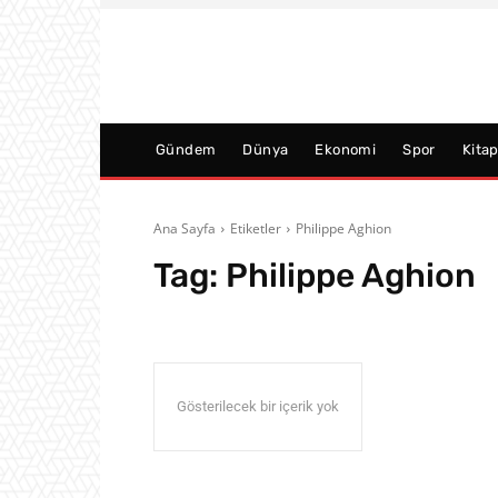
Gündem
Dünya
Ekonomi
Spor
Kita
Ana Sayfa
Etiketler
Philippe Aghion
Tag:
Philippe Aghion
Gösterilecek bir içerik yok