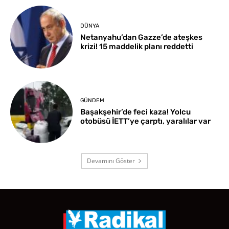
DÜNYA
Netanyahu’dan Gazze’de ateşkes
krizi! 15 maddelik planı reddetti
GÜNDEM
Başakşehir’de feci kaza! Yolcu
otobüsü İETT’ye çarptı, yaralılar var
Devamını Göster