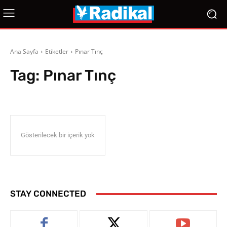
Ana Sayfa
Etiketler
Pınar Tınç
Tag:
Pınar Tınç
Gösterilecek bir içerik yok
STAY CONNECTED