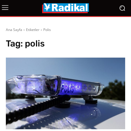
Ana Sayfa
Etiketler
Polis
Tag:
polis