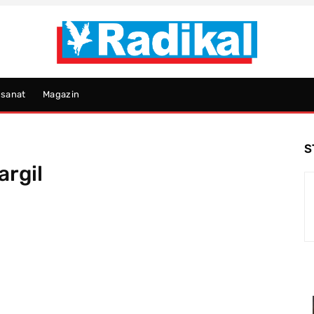
psanat
Magazin
S
argil