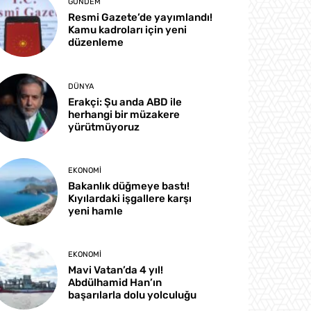
GÜNDEM
Resmi Gazete’de yayımlandı!
Kamu kadroları için yeni
düzenleme
DÜNYA
Erakçi: Şu anda ABD ile
herhangi bir müzakere
yürütmüyoruz
EKONOMI
Bakanlık düğmeye bastı!
Kıyılardaki işgallere karşı
yeni hamle
EKONOMI
Mavi Vatan’da 4 yıl!
Abdülhamid Han’ın
başarılarla dolu yolculuğu