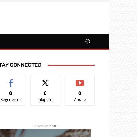
TAY CONNECTED
0
0
0
Beğenenler
Takipçiler
Abone
- Advertisement -