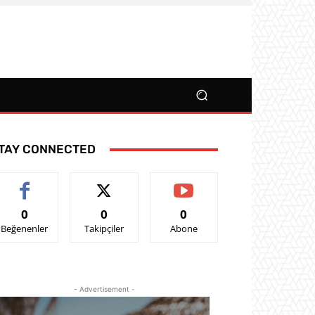
TAY CONNECTED
0
0
0
Beğenenler
Takipçiler
Abone
- Advertisement -