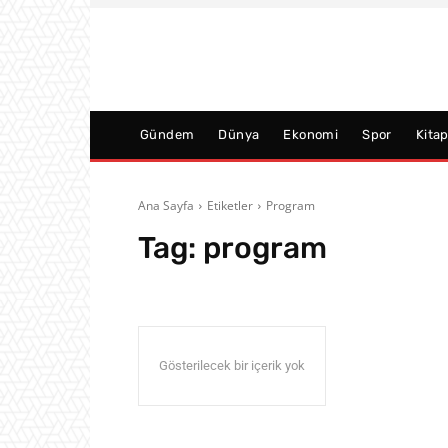
Gündem
Dünya
Ekonomi
Spor
Kita
Ana Sayfa
Etiketler
Program
Tag:
program
Gösterilecek bir içerik yok