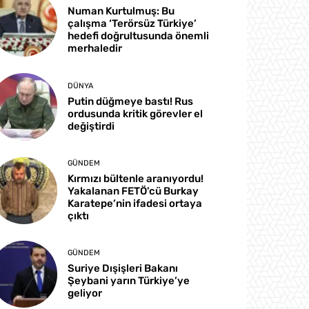
Numan Kurtulmuş: Bu
çalışma ‘Terörsüz Türkiye’
hedefi doğrultusunda önemli
merhaledir
DÜNYA
Putin düğmeye bastı! Rus
ordusunda kritik görevler el
değiştirdi
GÜNDEM
Kırmızı bültenle aranıyordu!
Yakalanan FETÖ’cü Burkay
Karatepe’nin ifadesi ortaya
çıktı
GÜNDEM
Suriye Dışişleri Bakanı
Şeybani yarın Türkiye’ye
geliyor