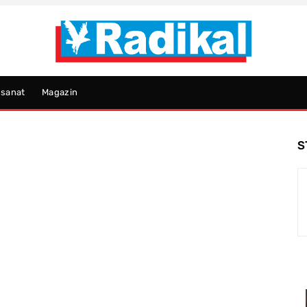
psanat
Magazin
S