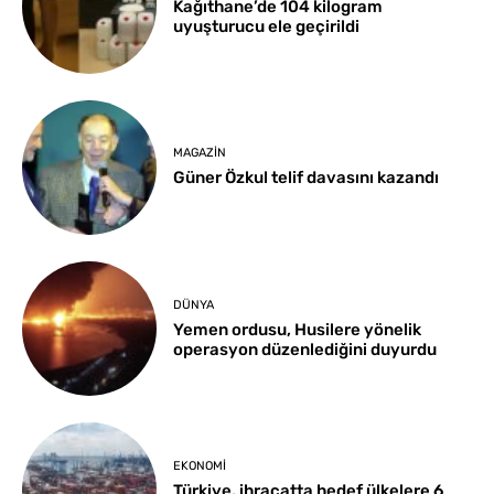
Kağıthane’de 104 kilogram
uyuşturucu ele geçirildi
MAGAZIN
Güner Özkul telif davasını kazandı
DÜNYA
Yemen ordusu, Husilere yönelik
operasyon düzenlediğini duyurdu
EKONOMI
Türkiye, ihracatta hedef ülkelere 6