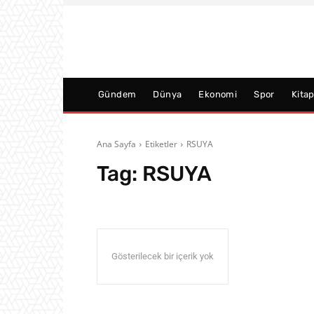
Gündem
Dünya
Ekonomi
Spor
Kita
Ana Sayfa
Etiketler
RSUYA
Tag:
RSUYA
Gösterilecek bir içerik yok