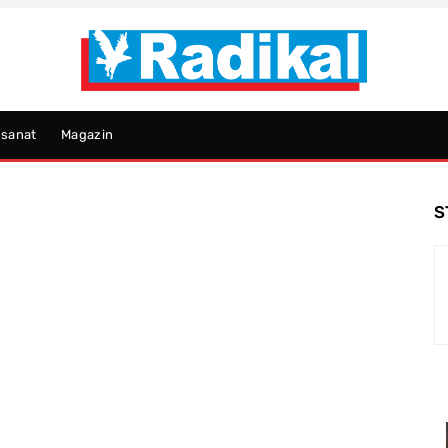
psanat
Magazin
S