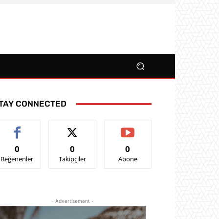
TAY CONNECTED
0
0
0
Beğenenler
Takipçiler
Abone
- Advertisement -