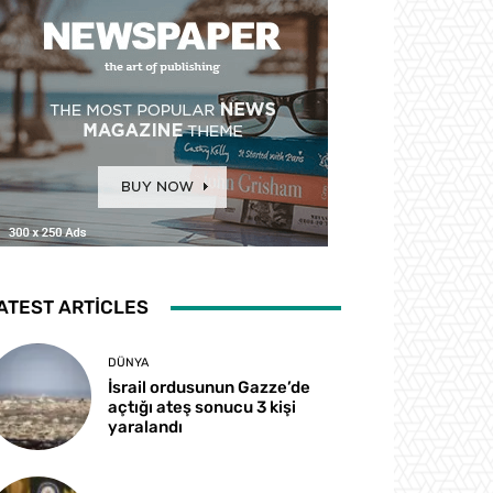
ATEST ARTICLES
DÜNYA
İsrail ordusunun Gazze’de
açtığı ateş sonucu 3 kişi
yaralandı