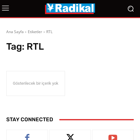
Ana Sayfa
Etiketler
RTL
Tag:
RTL
Gösterilecek bir içerik yok
STAY CONNECTED