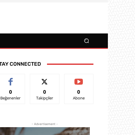
TAY CONNECTED
0
0
0
Beğenenler
Takipçiler
Abone
- Advertisement -