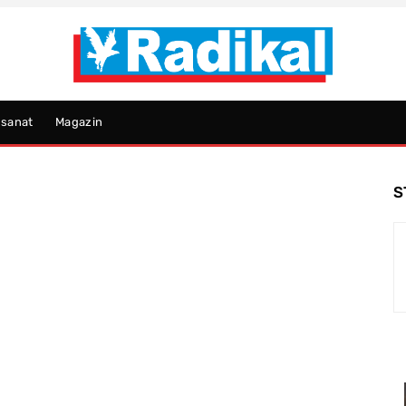
psanat
Magazin
S