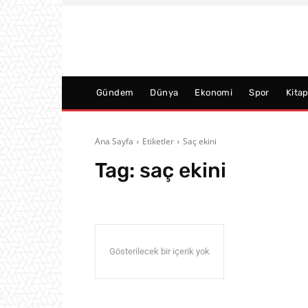
Gündem
Dünya
Ekonomi
Spor
Kita
Ana Sayfa
Etiketler
Saç ekini
Tag:
saç ekini
Gösterilecek bir içerik yok