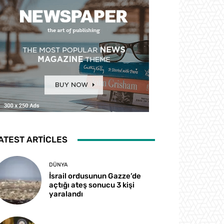
ATEST ARTICLES
DÜNYA
İsrail ordusunun Gazze’de
açtığı ateş sonucu 3 kişi
yaralandı