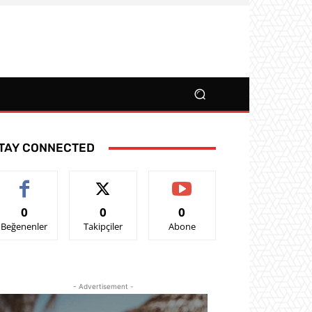
TAY CONNECTED
0
0
0
Beğenenler
Takipçiler
Abone
- Advertisement -