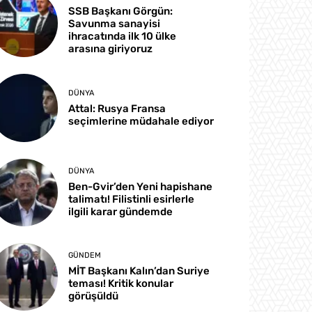
SSB Başkanı Görgün:
Savunma sanayisi
ihracatında ilk 10 ülke
arasına giriyoruz
DÜNYA
Attal: Rusya Fransa
seçimlerine müdahale ediyor
DÜNYA
Ben-Gvir’den Yeni hapishane
talimatı! Filistinli esirlerle
ilgili karar gündemde
GÜNDEM
MİT Başkanı Kalın’dan Suriye
teması! Kritik konular
görüşüldü