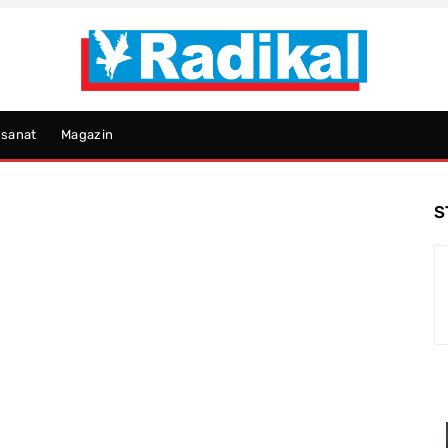
psanat
Magazin
S