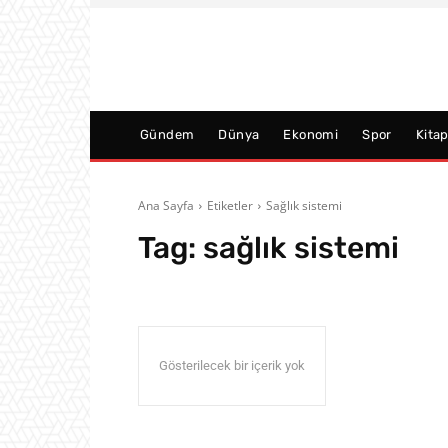
Gündem
Dünya
Ekonomi
Spor
Kita
Ana Sayfa
Etiketler
Sağlık sistemi
Tag:
sağlık sistemi
Gösterilecek bir içerik yok