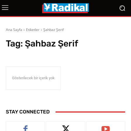
Ana Sayfa
Etiketler
Şahbaz Şerif
Tag:
Şahbaz Şerif
Gösterilecek bir içerik yok
STAY CONNECTED