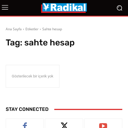
Ana Sayfa
Etiketler
Sahte hesap
Tag:
sahte hesap
Gösterilecek bir içerik yok
STAY CONNECTED