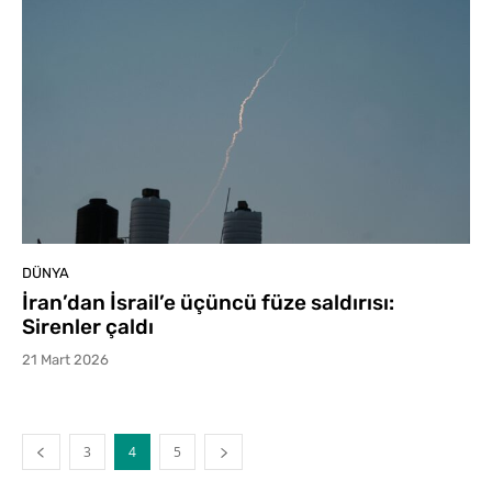
DÜNYA
İran’dan İsrail’e üçüncü füze saldırısı:
Sirenler çaldı
21 Mart 2026
3
4
5