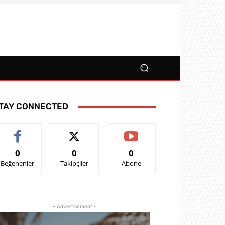
TAY CONNECTED
0
0
0
Beğenenler
Takipçiler
Abone
- Advertisement -