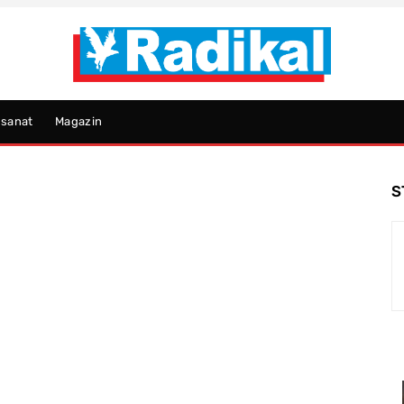
psanat
Magazin
S