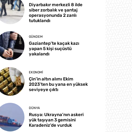
Diyarbakır merkezli 8 ilde
siber zorbalık ve şantaj
operasyonunda 2 zanlı
tutuklandı
GÜNDEM
Gaziantep’te kaçak kazı
yapan 5 kişi suçüstü
yakalandı
EKONOMI
Çin’in altın alımı Ekim
2023’ten bu yana en yüksek
seviyeye çıktı
DÜNYA
Rusya: Ukrayna’nın askeri
yük taşıyan 3 gemisini
Karadeniz’de vurduk