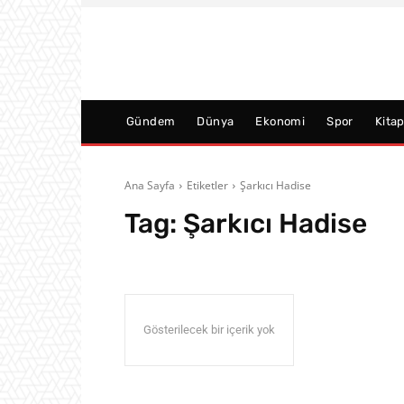
Gündem
Dünya
Ekonomi
Spor
Kita
Ana Sayfa
Etiketler
Şarkıcı Hadise
Tag:
Şarkıcı Hadise
Gösterilecek bir içerik yok