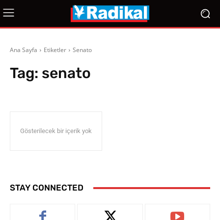
Ana Sayfa
Etiketler
Senato
Tag:
senato
Gösterilecek bir içerik yok
STAY CONNECTED