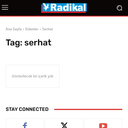
Ana Sayfa
Etiketler
Serhat
Tag:
serhat
Gösterilecek bir içerik yok
STAY CONNECTED