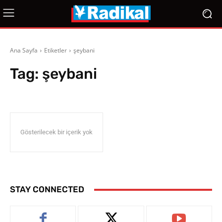
Ana Sayfa
Etiketler
şeybani
Tag:
şeybani
Gösterilecek bir içerik yok
STAY CONNECTED