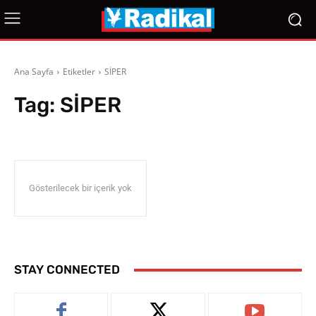
Ana Sayfa
Etiketler
SİPER
Tag:
SİPER
Gösterilecek bir içerik yok
STAY CONNECTED