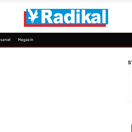
psanat
Magazin
S