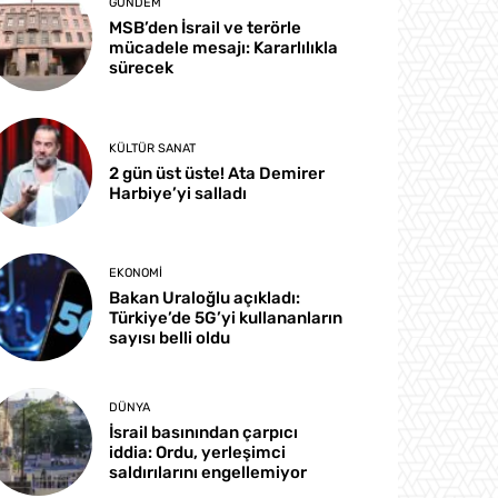
GÜNDEM
MSB’den İsrail ve terörle
mücadele mesajı: Kararlılıkla
sürecek
KÜLTÜR SANAT
2 gün üst üste! Ata Demirer
Harbiye’yi salladı
EKONOMI
Bakan Uraloğlu açıkladı:
Türkiye’de 5G’yi kullananların
sayısı belli oldu
DÜNYA
İsrail basınından çarpıcı
iddia: Ordu, yerleşimci
saldırılarını engellemiyor