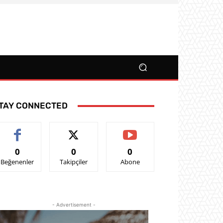
TAY CONNECTED
0
0
0
Beğenenler
Takipçiler
Abone
- Advertisement -