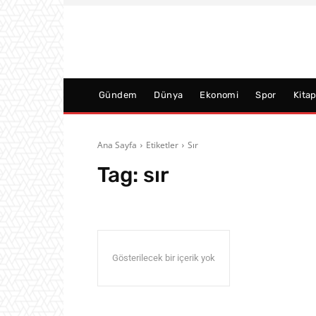
Gündem
Dünya
Ekonomi
Spor
Kita
Ana Sayfa
Etiketler
Sır
Tag:
sır
Gösterilecek bir içerik yok