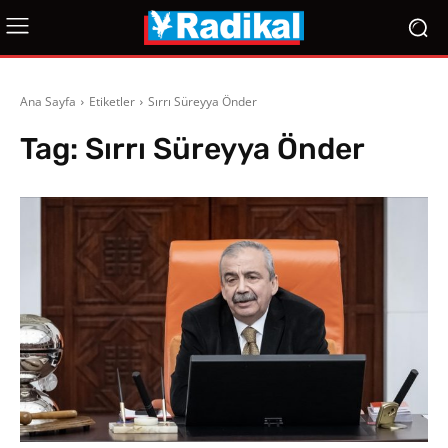
Ana Sayfa
Etiketler
Sırrı Süreyya Önder
Tag:
Sırrı Süreyya Önder