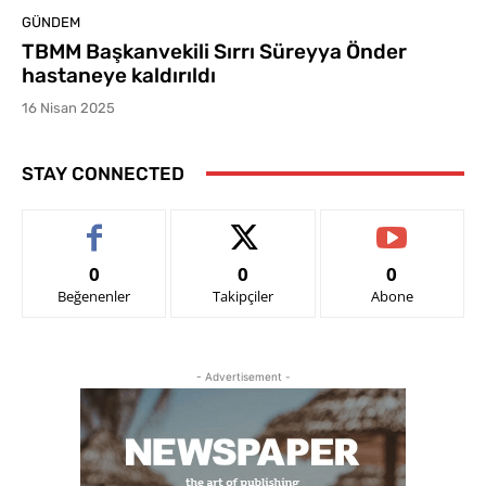
GÜNDEM
TBMM Başkanvekili Sırrı Süreyya Önder
hastaneye kaldırıldı
16 Nisan 2025
STAY CONNECTED
0
0
0
Beğenenler
Takipçiler
Abone
- Advertisement -