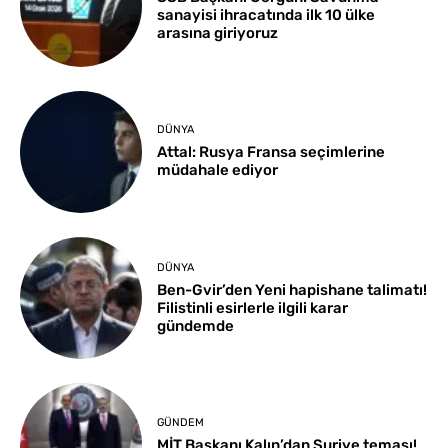
sanayisi ihracatında ilk 10 ülke
arasına giriyoruz
DÜNYA
Attal: Rusya Fransa seçimlerine
müdahale ediyor
DÜNYA
Ben-Gvir’den Yeni hapishane talimatı!
Filistinli esirlerle ilgili karar
gündemde
GÜNDEM
MİT Başkanı Kalın’dan Suriye teması!