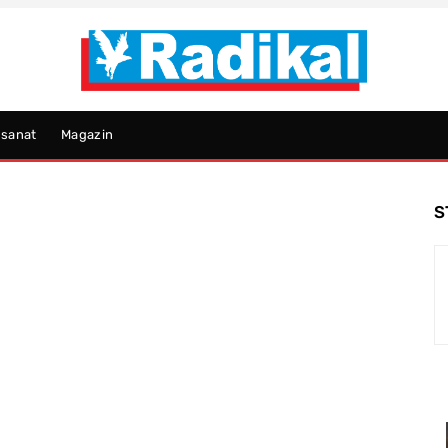
psanat
Magazin
S