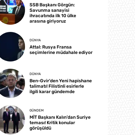
SSB Başkanı Görgün:
Savunma sanayisi
ihracatında ilk 10 ülke
arasına giriyoruz
DÜNYA
Attal: Rusya Fransa
seçimlerine müdahale ediyor
DÜNYA
Ben-Gvir’den Yeni hapishane
talimatı! Filistinli esirlerle
ilgili karar gündemde
GÜNDEM
MİT Başkanı Kalın’dan Suriye
teması! Kritik konular
görüşüldü