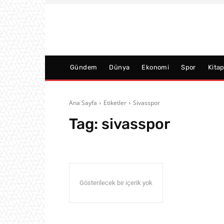
Gündem
Dünya
Ekonomi
Spor
Kita
Ana Sayfa
Etiketler
Sivasspor
Tag:
sivasspor
Gösterilecek bir içerik yok