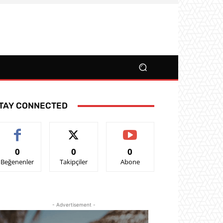
TAY CONNECTED
0
0
0
Beğenenler
Takipçiler
Abone
- Advertisement -