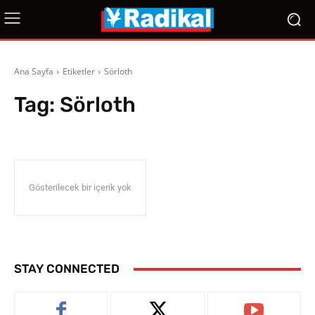
Ana Sayfa
Etiketler
Sörloth
Tag:
Sörloth
Gösterilecek bir içerik yok
STAY CONNECTED