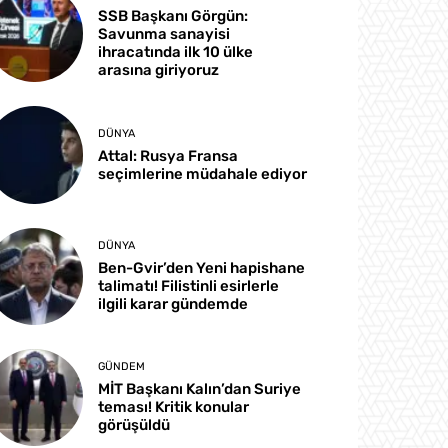
SSB Başkanı Görgün:
Savunma sanayisi
ihracatında ilk 10 ülke
arasına giriyoruz
DÜNYA
Attal: Rusya Fransa
seçimlerine müdahale ediyor
DÜNYA
Ben-Gvir’den Yeni hapishane
talimatı! Filistinli esirlerle
ilgili karar gündemde
GÜNDEM
MİT Başkanı Kalın’dan Suriye
teması! Kritik konular
görüşüldü