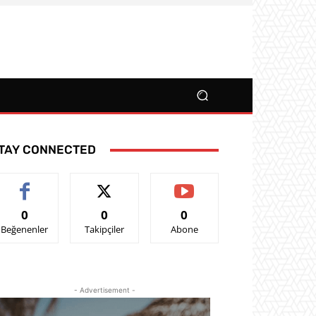
TAY CONNECTED
0
0
0
Beğenenler
Takipçiler
Abone
- Advertisement -