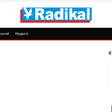
psanat
Magazin
S