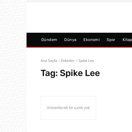
Gündem
Dünya
Ekonomi
Spor
Kita
Ana Sayfa
Etiketler
Spike Lee
Tag:
Spike Lee
Gösterilecek bir içerik yok