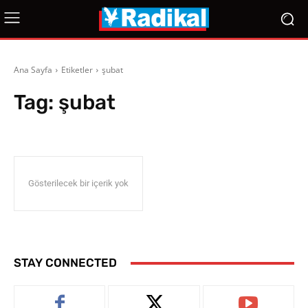
Ana Sayfa
Etiketler
şubat
Tag:
şubat
Gösterilecek bir içerik yok
STAY CONNECTED