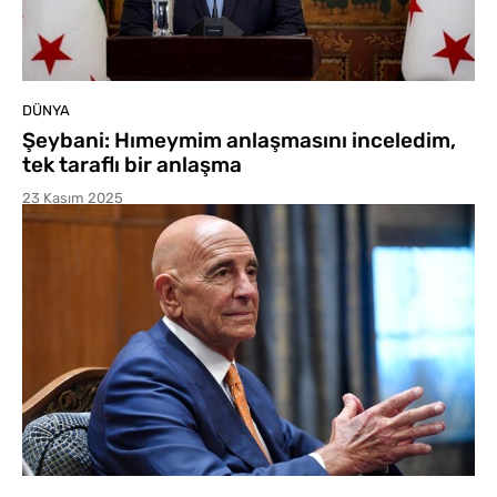
DÜNYA
Şeybani: Hımeymim anlaşmasını inceledim,
tek taraflı bir anlaşma
23 Kasım 2025