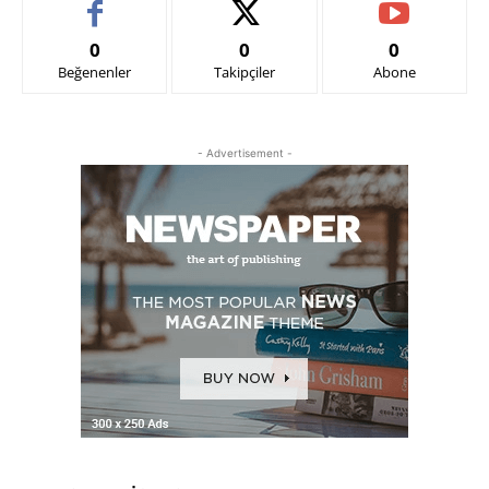
0
0
0
Beğenenler
Takipçiler
Abone
- Advertisement -