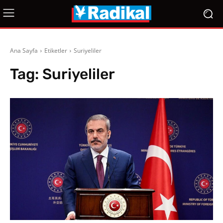
Ana Sayfa
Etiketler
Suriyeliler
Tag:
Suriyeliler