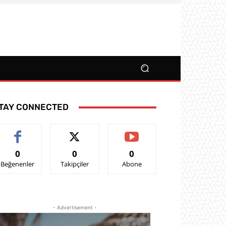
TAY CONNECTED
0
0
0
Beğenenler
Takipçiler
Abone
- Advertisement -