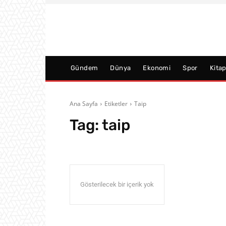
Gündem
Dünya
Ekonomi
Spor
Kita
Ana Sayfa
Etiketler
Taip
Tag:
taip
Gösterilecek bir içerik yok