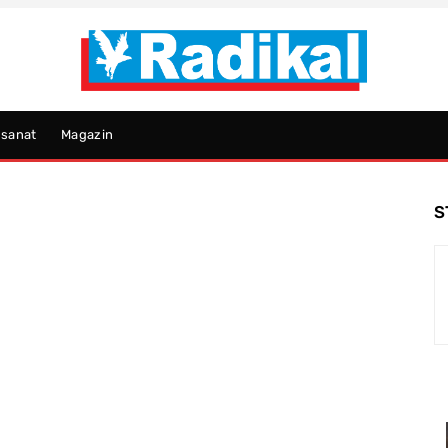
psanat
Magazin
S