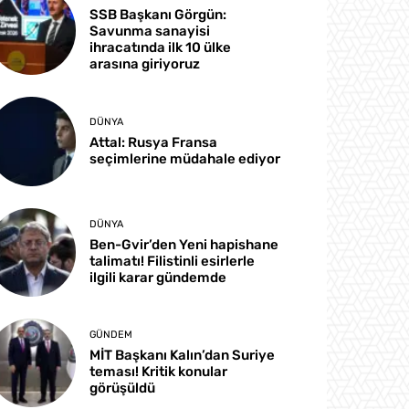
SSB Başkanı Görgün:
Savunma sanayisi
ihracatında ilk 10 ülke
arasına giriyoruz
DÜNYA
Attal: Rusya Fransa
seçimlerine müdahale ediyor
DÜNYA
Ben-Gvir’den Yeni hapishane
talimatı! Filistinli esirlerle
ilgili karar gündemde
GÜNDEM
MİT Başkanı Kalın’dan Suriye
teması! Kritik konular
görüşüldü