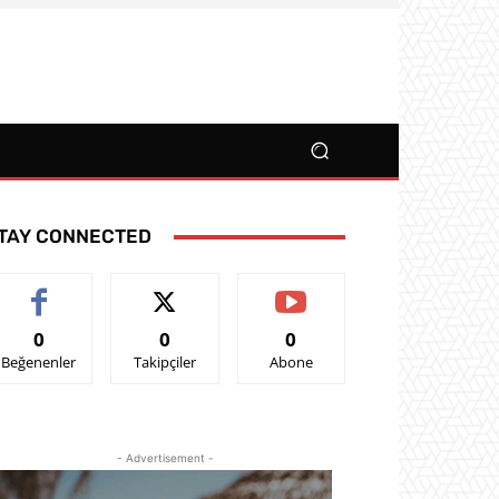
TAY CONNECTED
0
0
0
Beğenenler
Takipçiler
Abone
- Advertisement -