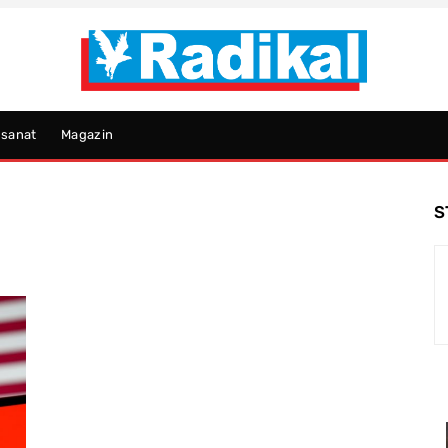
psanat
Magazin
S