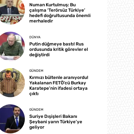
Numan Kurtulmuş: Bu
çalışma ‘Terörsüz Türkiye’
hedefi doğrultusunda önemli
merhaledir
DÜNYA
Putin düğmeye bastı! Rus
ordusunda kritik görevler el
değiştirdi
GÜNDEM
Kırmızı bültenle aranıyordu!
Yakalanan FETÖ’cü Burkay
Karatepe’nin ifadesi ortaya
çıktı
GÜNDEM
Suriye Dışişleri Bakanı
Şeybani yarın Türkiye’ye
geliyor