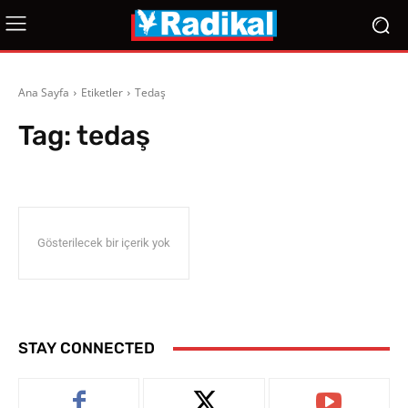
Ana Sayfa
Etiketler
Tedaş
Tag:
tedaş
Gösterilecek bir içerik yok
STAY CONNECTED