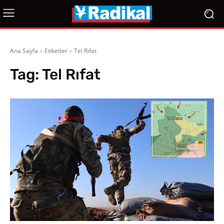
Ana Sayfa
Etiketler
Tel Rıfat
Tag:
Tel Rıfat