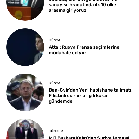
sanayisi ihracatında ilk 10 ülke
arasına giriyoruz
DÜNYA
Attal: Rusya Fransa seçimlerine
müdahale ediyor
DÜNYA
Ben-Gvir’den Yeni hapishane talimatı!
Filistinli esirlerle ilgili karar
gündemde
GÜNDEM
MİT Başkanı Kalın’dan Suriye teması!