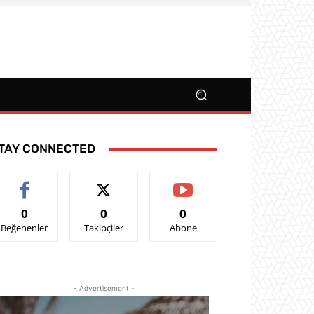
TAY CONNECTED
0
0
0
Beğenenler
Takipçiler
Abone
- Advertisement -