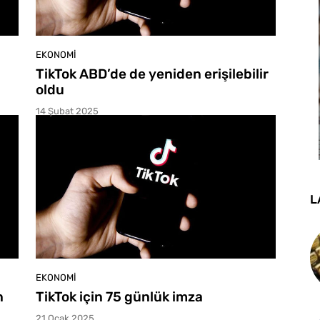
EKONOMI
TikTok ABD’de de yeniden erişilebilir
oldu
14 Şubat 2025
L
EKONOMI
n
TikTok için 75 günlük imza
21 Ocak 2025