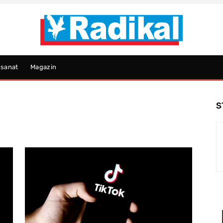
psanat
Magazin
S