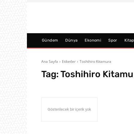
Gündem
Dünya
Ekonomi
Spor
Kita
Ana Sayfa
Etiketler
Toshihiro Kitamura
Tag:
Toshihiro Kitamu
Gösterilecek bir içerik yok