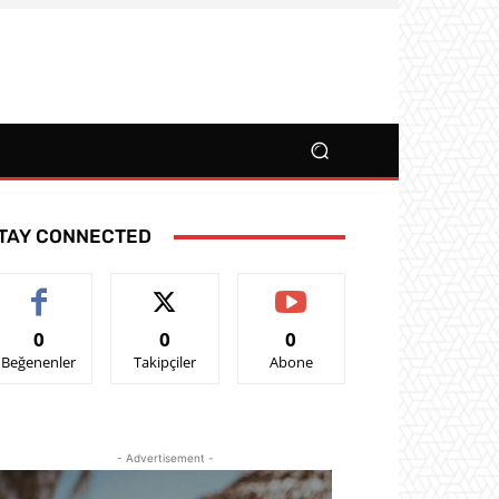
TAY CONNECTED
0
0
0
Beğenenler
Takipçiler
Abone
- Advertisement -