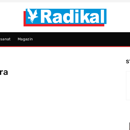
psanat
Magazin
S
ra