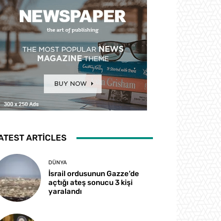
ATEST ARTICLES
DÜNYA
İsrail ordusunun Gazze’de
açtığı ateş sonucu 3 kişi
yaralandı