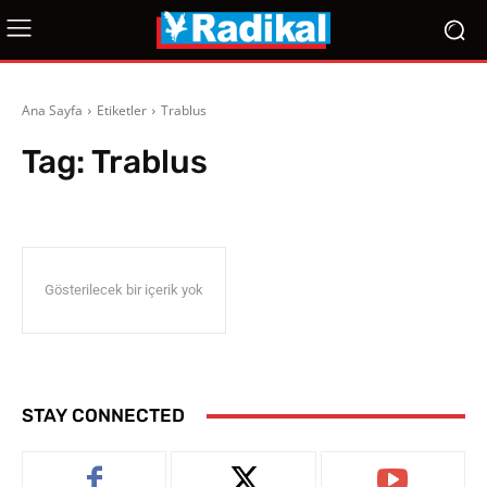
Ana Sayfa
Etiketler
Trablus
Tag:
Trablus
Gösterilecek bir içerik yok
STAY CONNECTED