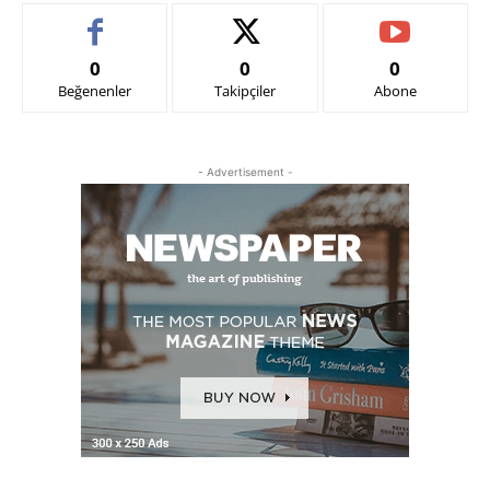
0
0
0
Beğenenler
Takipçiler
Abone
- Advertisement -