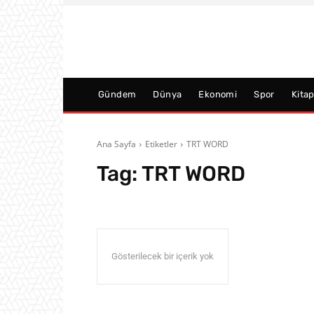
Gündem
Dünya
Ekonomi
Spor
Kita
Ana Sayfa
Etiketler
TRT WORD
Tag:
TRT WORD
Gösterilecek bir içerik yok