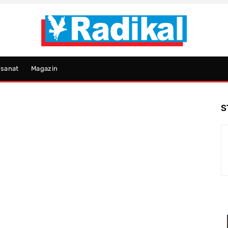
psanat
Magazin
S