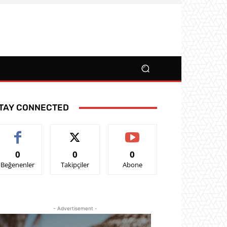
TAY CONNECTED
0
0
0
Beğenenler
Takipçiler
Abone
- Advertisement -