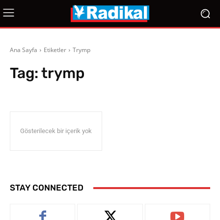
Ana Sayfa
Etiketler
Trymp
Tag:
trymp
Gösterilecek bir içerik yok
STAY CONNECTED