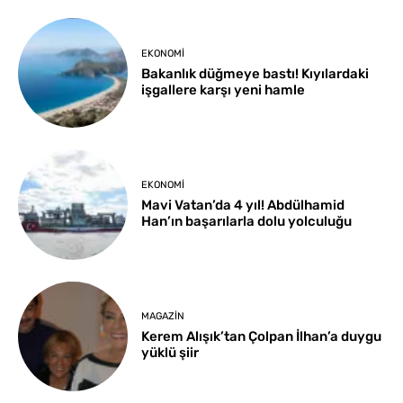
EKONOMI
Bakanlık düğmeye bastı! Kıyılardaki
işgallere karşı yeni hamle
EKONOMI
Mavi Vatan’da 4 yıl! Abdülhamid
Han’ın başarılarla dolu yolculuğu
MAGAZIN
Kerem Alışık’tan Çolpan İlhan’a duygu
yüklü şiir