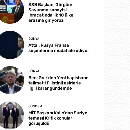
SSB Başkanı Görgün:
Savunma sanayisi
ihracatında ilk 10 ülke
arasına giriyoruz
DÜNYA
Attal: Rusya Fransa
seçimlerine müdahale ediyor
DÜNYA
Ben-Gvir’den Yeni hapishane
talimatı! Filistinli esirlerle
ilgili karar gündemde
GÜNDEM
MİT Başkanı Kalın’dan Suriye
teması! Kritik konular
görüşüldü