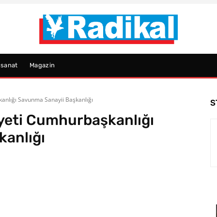
psanat
Magazin
anlığı Savunma Sanayii Başkanlığı
S
yeti Cumhurbaşkanlığı
anlığı