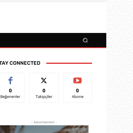
TAY CONNECTED
0
0
0
Beğenenler
Takipçiler
Abone
- Advertisement -