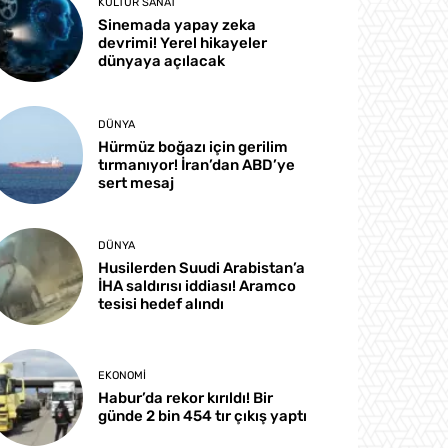
KÜLTÜR SANAT
Sinemada yapay zeka
devrimi! Yerel hikayeler
dünyaya açılacak
DÜNYA
Hürmüz boğazı için gerilim
tırmanıyor! İran’dan ABD’ye
sert mesaj
DÜNYA
Husilerden Suudi Arabistan’a
İHA saldırısı iddiası! Aramco
tesisi hedef alındı
EKONOMI
Habur’da rekor kırıldı! Bir
günde 2 bin 454 tır çıkış yaptı