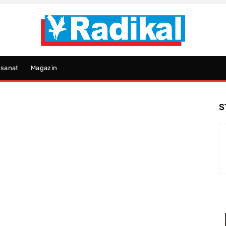
psanat
Magazin
S