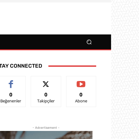
TAY CONNECTED
0
0
0
Beğenenler
Takipçiler
Abone
- Advertisement -