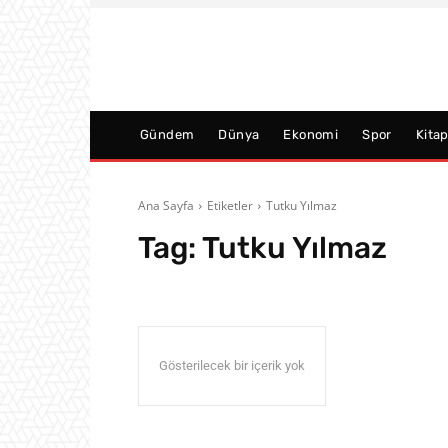
Gündem
Dünya
Ekonomi
Spor
Kita
Ana Sayfa
Etiketler
Tutku Yılmaz
Tag:
Tutku Yılmaz
Gösterilecek bir içerik yok