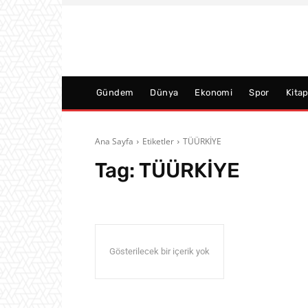
Gündem
Dünya
Ekonomi
Spor
Kita
Ana Sayfa
Etiketler
TÜÜRKİYE
Tag:
TÜÜRKİYE
Gösterilecek bir içerik yok