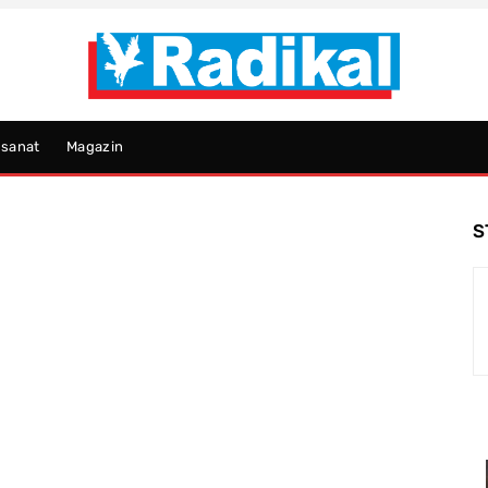
psanat
Magazin
S