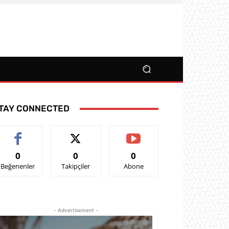
TAY CONNECTED
0
0
0
Beğenenler
Takipçiler
Abone
- Advertisement -