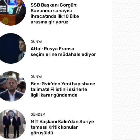
SSB Başkanı Görgün:
Savunma sanayisi
ihracatında ilk 10 ülke
arasına giriyoruz
DÜNYA
Attal: Rusya Fransa
seçimlerine müdahale ediyor
DÜNYA
Ben-Gvir’den Yeni hapishane
talimatı! Filistinli esirlerle
ilgili karar gündemde
GÜNDEM
MİT Başkanı Kalın’dan Suriye
teması! Kritik konular
görüşüldü