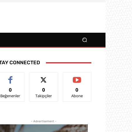
TAY CONNECTED
0
0
0
Beğenenler
Takipçiler
Abone
- Advertisement -