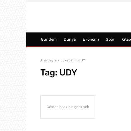
Gündem
Dünya
Ekonomi
Spor
Kita
Ana Sayfa
Etiketler
UDY
Tag:
UDY
Gösterilecek bir içerik yok