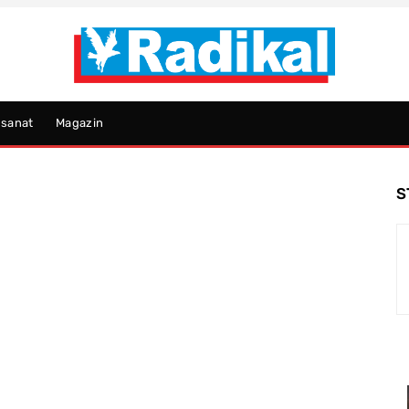
psanat
Magazin
S