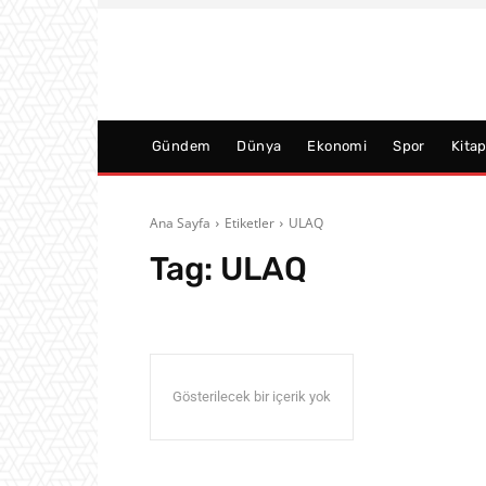
Gündem
Dünya
Ekonomi
Spor
Kita
Ana Sayfa
Etiketler
ULAQ
Tag:
ULAQ
Gösterilecek bir içerik yok