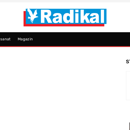
psanat
Magazin
S