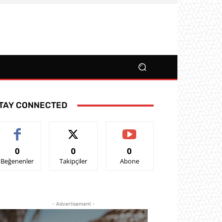
TAY CONNECTED
0
0
0
Beğenenler
Takipçiler
Abone
- Advertisement -