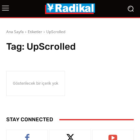
Ana Sayfa
Etiketler
UpScrolled
Tag:
UpScrolled
Gösterilecek bir içerik yok
STAY CONNECTED