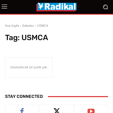
Ana Sayfa
Etiketler
USMCA
Tag:
USMCA
Gösterilecek bir içerik yok
STAY CONNECTED