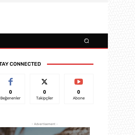
TAY CONNECTED
0
0
0
Beğenenler
Takipçiler
Abone
- Advertisement -