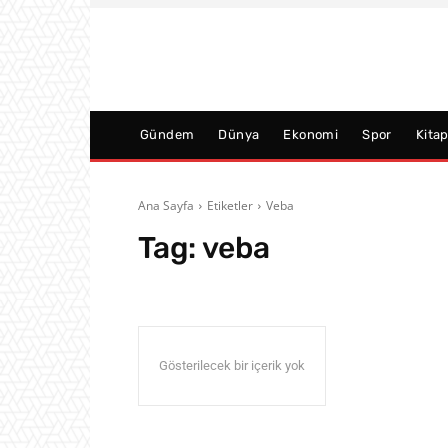
Gündem
Dünya
Ekonomi
Spor
Kita
Ana Sayfa
Etiketler
Veba
Tag:
veba
Gösterilecek bir içerik yok