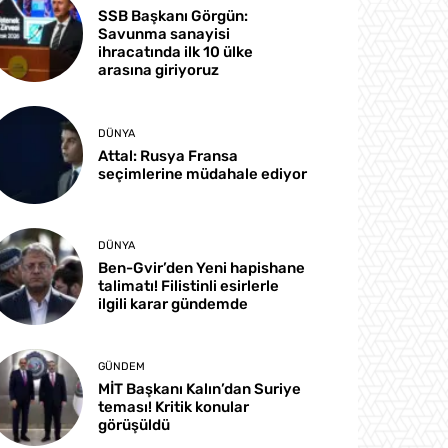
SSB Başkanı Görgün:
Savunma sanayisi
ihracatında ilk 10 ülke
arasına giriyoruz
DÜNYA
Attal: Rusya Fransa
seçimlerine müdahale ediyor
DÜNYA
Ben-Gvir’den Yeni hapishane
talimatı! Filistinli esirlerle
ilgili karar gündemde
GÜNDEM
MİT Başkanı Kalın’dan Suriye
teması! Kritik konular
görüşüldü