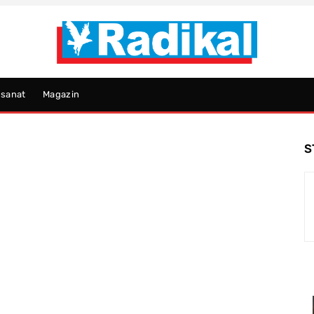
psanat
Magazin
S