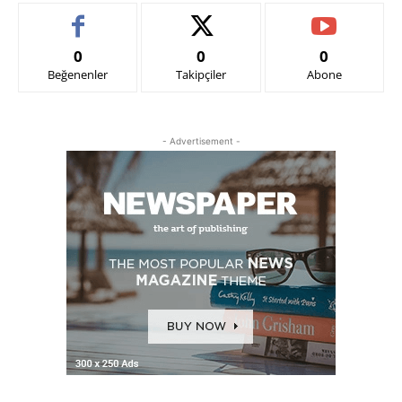
0
0
0
Beğenenler
Takipçiler
Abone
- Advertisement -