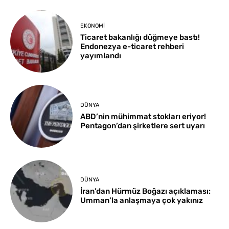
EKONOMI
Ticaret bakanlığı düğmeye bastı!
Endonezya e-ticaret rehberi
yayımlandı
DÜNYA
ABD’nin mühimmat stokları eriyor!
Pentagon’dan şirketlere sert uyarı
DÜNYA
İran’dan Hürmüz Boğazı açıklaması:
Umman’la anlaşmaya çok yakınız