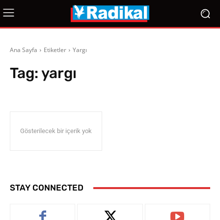
Ana Sayfa
Etiketler
Yargı
Tag:
yargı
Gösterilecek bir içerik yok
STAY CONNECTED